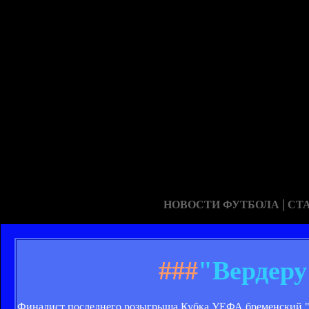
|
НОВОСТИ ФУТБОЛА
СТ
###
"Вердеру
Финалист последнего розыгрыша Кубка УЕФА бременский "Ве