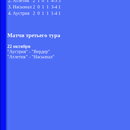
2. Атлетик
2
1
0
1
4-3
3
3. Насьонал
2
0
1
1
3-4
1
4. Аустрия
2
0
1
1
1-4
1
Матчи третьего тура
22 октября
"Аустрия" - "Вердер"
"Атлетик" - "Насьонал"