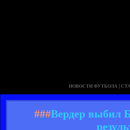
|
НОВОСТИ ФУТБОЛА
СТ
###
Вердер выбил Б
резул