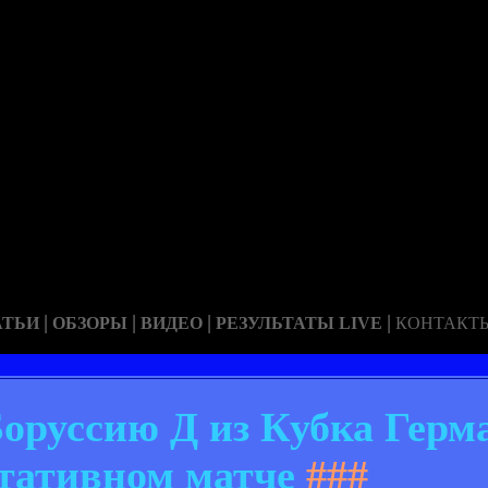
|
|
|
|
АТЬИ
ОБЗОРЫ
ВИДЕО
РЕЗУЛЬТАТЫ LIVE
КОНТАКТ
оруссию Д из Кубка Герм
ьтативном матче
###