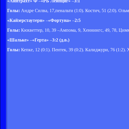
«Айнтрахт» Ф
–
«РБ Лейпциг»
–
3:1
Голы:
Андре Силва, 17,пенальти (1:0). Костич, 51 (2:0). Ольмо
«Кайзерстаутерн»
–
«Фортуна»
–
2:5
Голы:
Кюхветтер, 10, 39 –Ампома, 9, Хеннингс, 49, 78, Цим
«Шальке»
–
«Герта»
–
3:2 (д.в.)
Голы:
Кепке, 12 (0:1). Пентек, 39 (0:2). Калиджури, 76 (1:2). Х