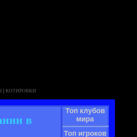
|
Ы
КОТИРОВКИ
Топ клубов
ании в
мира
Топ игроков