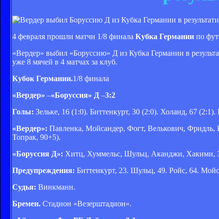
4 февраля прошли матчи 1/8 финала
Кубка Германии
по фут
«Вердер» выбил «Боруссию» Д из Кубка Германии в результа
уже 8 мячей в 4 матчах за клуб.
Кубок Германии.
1/8 финала
«Вердер»
–
«Боруссия» Д
–
3:2
Голы:
Зельке, 16 (1:0). Биттенкурт, 30 (2:0). Холанд, 67 (2:1). 
«Вердер»:
Павленка, Мойсандер, Фогт, Велькович, Фридль, К
Топрак, 90+5).
«Боруссия Д»:
Хитц, Хуммельс, Шульц, Аканджи, Хакими, Заг
Предупреждения:
Биттенкурт, 23. Шульц, 49. Ройс, 64. Мойс
Судья:
Винкманн.
Бремен.
Стадион «Везерштадион».