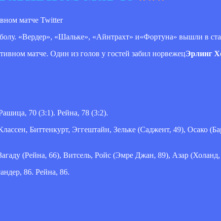
Twitter
болу. «Вердер», «Шальке», «Айнтрахт» и«Фортуна» вышли в ста
тивном матче. Один из голов у гостей забил норвежец
Эрлинг Х
Рашица, 70 (3:1). Рейна, 78 (3:2).
лассен, Биттенкурт, Эггештайн, Зельке (Саджент, 49), Осако (Ба
аду (Рейна, 66), Витсель, Ройс (Эмре Джан, 89), Азар (Холанд, 
андер, 86. Рейна, 86.