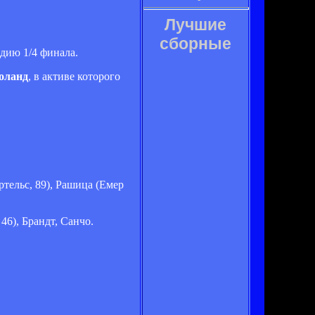
Лучшие
сборные
дию 1/4 финала.
оланд
, в активе которого
ртельс, 89), Рашица (Емер
46), Брандт, Санчо.