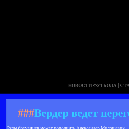
|
НОВОСТИ ФУТБОЛА
СТ
###
Вердер ведет пер
Ряды бременцев может пополнить Александер Милошевич.