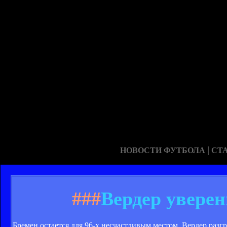
|
НОВОСТИ ФУТБОЛА
СТ
###
Вердер увере
Бремен остается для 96-х несчастливым местом. Вердер разг