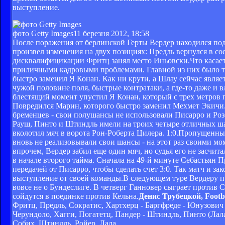
выступление.
фото Getty Images
11 березня 2012, 18:58
После поражения от берлинской Герты Вердер находился по
произвел изменения на двух позициях: Предль вернулся в с
дисквалифицикации Фритц занял место Иньовски.
Что касае
приличными кадровыми проблемами. Главной из них было то
быстро заменил Я Конан. Как ни крути, а Шлау сейчас являе
чужой половине поля, быстрые контратаки, а где-то даже и
блестящий момент упустил Я Конан, который с трех метров 
Повредился Марин, которого быстро заменил Мехмет Экичи.
бременцев - свои полушансы не использовали Писарро и Роз
Рауш, Пинто и Штиндль имели на троих четыре отличных шан
вколотил мяч в ворота Рон-Роберта Цилера. 1:0.
Пропущенный
вновь не реализовывали свои шансы - на этот раз своими м
впрочем, Вердер забил еще один мяч, но судья его не засчит
в начале второго тайма. Сначала на 49-й минуте Себастьян 
передачей от Писарро, чтобы сделать счет 3:0. Так матч и 
выступление от своей команды.
В следующем туре Вердеру п
вовсе не о Бундеслиге. В четверг Ганновер сыграет против
сойдутся в поединке против Кельна.
Денис Трубецкой, Footba
Фритц, Предль, Сократис, Хартхерц - Баргфреде - Юнузович (
Черундоло, Хагги, Погатетц, Пандер - Штиндль, Пинто (Лала,
Собих, Штиндль, Ройер, Лала