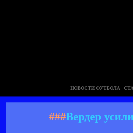
|
НОВОСТИ ФУТБОЛА
СТ
###
Вердер усил