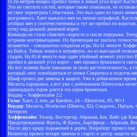
11-ти метров мощно пробил точно в левый угол ворот Кастель
Это не смутило гостей, которые также атаковали, не остан
не смог переиграть Себастиана. Это был один из таких моме
разгромного. Хант выкатил мяч на линию штрафной, Кастель
отобрал мяч у соотечественника и тут же пробил по воротам
сетку над дальней девяткой ворот.
Команды не стали сбавлять скорости и после перерыва. Теп
острыми контрвыпадами. Но бременцам не хватало точности,
незаметно – совершенно открытая игра. На 61 минуте Хофф
на Вайса. Тобиас вошел в штрафную, но из выгодной позиц
стадии. На 81-й минуте еще один убойный момент упустил В
пробил в дальний угол ворот – мяч прошел буквально в сант
Но вот хозяева были наказаны за свою расточительность, а 
который смог освободиться от опеки Сократиса и подсечь мя
Шааф провел две замены в защите. Уже в добавленное время
Милитц парировал, а вот уже с добиванием Шипплока ничег
одиннадцать туров длится эта серия бременцев.
Вердер – Хоффенхайм 2:2
Голы
: Хант, 2, пен, де Брюйне, 24 – Шипплок, 85, 90+1
Вердер
: Милитц, Игнёвски (Шмитц, 82), Сократис, Прёдль, 
Петерсен
Хоффенхайм
: Тескер, Вестергор, Абрахам, Бек, Вайс (де К
Предупреждения: Фритц, Ф.Кроос, Баргфреде – Абрахам, Ве
После двух кряду поражений в дерби, Нюрнберг провел еще
Визингер провел четыре замены в старте: в центр защиты ве