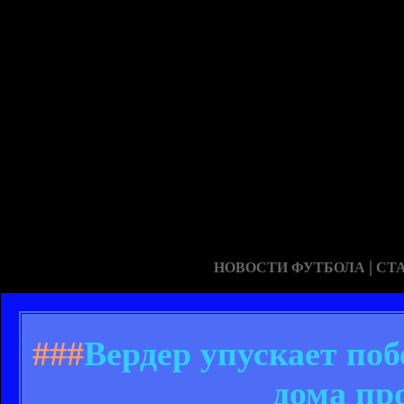
|
НОВОСТИ ФУТБОЛА
СТ
###
Вердер упускает поб
дома пр