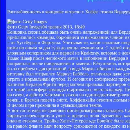
Расслабленность в концовке встречи с Хоффе стоила Вердер
фото Getty Images
04 травня 2013, 18:40
Концовка сезона обещала быть очень напряженной для Верде
приблизились команды, борющиеся за выживание. Одной из 
– от Аугсбурга и Фортуны. Учитывая то, какие сложные пое
ними по очкам за два тура до конца чемпионата. С одной ст
сложным соперником для парней из Крайхгау, которые в дев
Томас Шааф после неплохого матча в исполнении Вердера в 
поправился после повреждения и заменил Юнузовича, котор
из-за проблем с дисциплиной, а ведь Марко забивал в каждо
отставку был отправлен Маркус Баббель, отличился даже хе
играть в нормальный футбол. И сегодня не собираемся преры
Капитан Вердера Фритц перед матчем призывал партнеров сыг
и в такой атмосфере команды стартовали с места в карьер. П
на газон, а арбитр Хартманн указал на одиннадцатиметровую
точен, и Бремен повел в счете. Хоффенхайм ответил лютым н
В целом игра проходила в сумасшедшем темпе.
А вот гости едва не сравняли после розыгрыша стандарта. С
чиркнул перекладину и ушел за пределы поля. Бременцы, как
опасно атаковали. Тройка Хант-Петерсен-де Брюйне была зар
на правом фланге (мяч попросту срикошетил от каждого из н