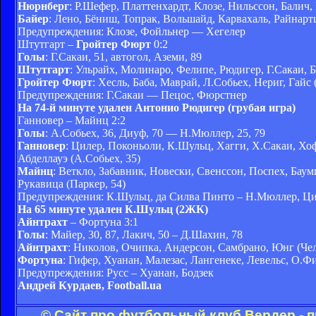
Нюрнберг
: Р.Шефер, Платтенхардт, Клозе, Нильссон, Балич,
Байер
: Лено, Бёниш, Топрак, Вольшайд, Карвахаль, Райнарт
Предупреждения: Клозе, Фойльнер — Хегелер
Штутгарт –
Гройтер Фюрт
0:2
Голы
: Г.Сакаи, 51, автогол, Аземи, 89
Штутгарт
: Ульрайх, Молинаро, Фелипе, Рюдигер, Г.Сакаи, Б
Гройтер Фюрт
: Хесль, Баба, Маврай, Л.Собьех, Нериг, Гай
Предупреждения: Г.Сакаи — Пецос, Фюрстнер
На 74-й минуте удален Антонио Рюдигер (грубая игра)
Ганновер – Майнц 2:2
Голы
: А.Собьех, 36, Диуф, 70 — Н.Мюллер, 25, 79
Ганновер
: Цилер, Поконьоли, К.Шульц, Хагги, Х.Сакаи, Хо
Абделлауэ (А.Собьех, 35)
Майнц
: Веткло, Забавник, Новески, Свенссон, Поспех, Бау
Рукавица (Паркер, 54)
Предупреждения: К.Шульц, да Силва Пинто – Н.Мюллер, Ц
На 65 минуте удален К.Шульц (2ЖК)
Айнтрахт
– Фортуна 3:1
Голы
: Майер, 30, 87, Лакич, 50 – Д.Шахин, 78
Айнтрахт
: Николов, Очипка, Андерсон, Самбрано, Юнг (Чело
Фортуна
: Гифер, Хуанан, Малезас, Лангенеке, Левельс, О.Фи
Предупреждения: Русс – Хуанан, Бодзек
Андрей Курдаев, Football.ua
© Сайт про футбольный клуб Вердер - 