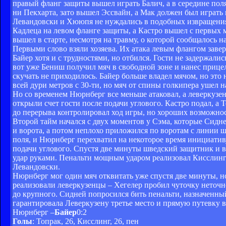
правый фланг защиты вышел играть Балич, а в середине пол
ни Пекхарта, зато вышел Эссвайн, а Мак должен был играть
Левандовски и Хююпя не нуждались в подобных извращениях,
Кадлеца на левом фланге защиты, а Кастро вышел с первых 
вышел в старте, несмотря на травму, о которой сообщалось на
Первыми слово взяли хозяева. Их атака левым флангом заве
Байер хотя и с трудностями, но отбился. Гости не задержал
вот уже Бениш получил мяч в свободной зоне и нанес прице
скучать не приходилось. Байер больше владел мячом, но эт
всей дури метров с 30-ти, но мяч от спины голкипера ушел н
Но со временем Нюрнберг все меньше атаковал, а леверкуз
открыли счет гости после подачи углового. Кастро подал, а 
до перерыва контролировал ход игры, но хороших возможнос
Второй тайм начался с двух моментов у Сэма, которые Сидне
и ворота, а потом неплохо приложился по воротам с линии ш
поля, и Нюрнберг перехватил на некоторое время инициатив
подачи углового. Спустя две минуты шведский защитник и в
удар руками. Пенальти мощным ударом реализовал Кисслинг.
Левандовски.
Нюрнберг мог один мяч отквитать уже спустя две минуты, н
реализовали леверкузенцы – Хегелер пробил чуточку неточно
до крупного. Сидней попросился бить пенальти, назначенный
гарантировала Леверкузену третье место и прямую путевку 
Нюрнберг –
Байер
0:2
Голы
: Топрак, 26, Кисслинг, 26, пен