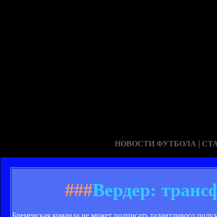
|
НОВОСТИ ФУТБОЛА
СТ
###
Вердер: транс
Бременская команда не может подписать талантливого полу