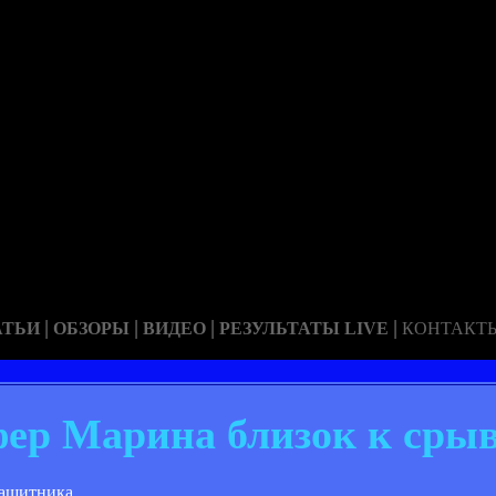
|
|
|
|
АТЬИ
ОБЗОРЫ
ВИДЕО
РЕЗУЛЬТАТЫ LIVE
КОНТАКТ
фер Марина близок к сры
защитника.