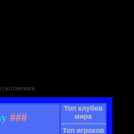
|
Ы
КОТИРОВКИ
Топ клубов
ву
###
мира
Топ игроков