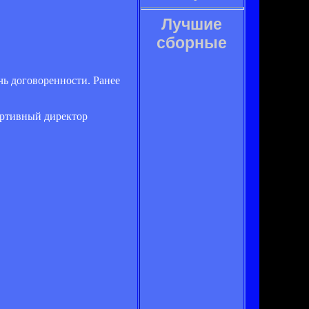
Лучшие
сборные
чь договоренности. Ранее
портивный директор