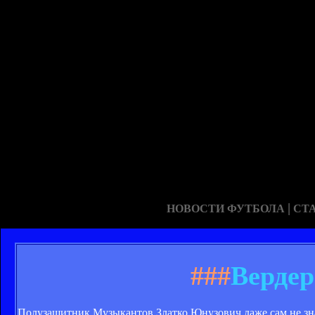
|
НОВОСТИ ФУТБОЛА
СТ
###
Вердер
Полузащитник Музыкантов Златко Юнузович даже сам не знае