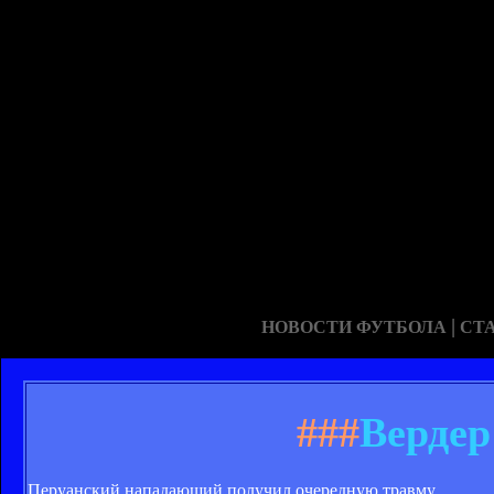
|
НОВОСТИ ФУТБОЛА
СТ
###
Вердер
Перуанский нападающий получил очередную травму.