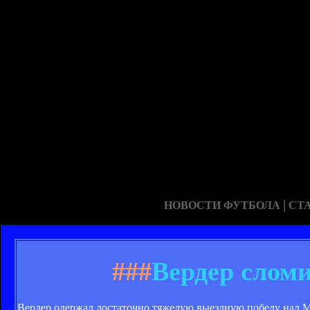
|
НОВОСТИ ФУТБОЛА
СТ
###
Вердер слом
Вердер одержал достаточно тяжелую выездную победу над Ма