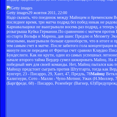
Getty images
29 жовтня 2011, 22:00
Надо сказать, что поединок между Майнцем и бременским В
последнее время, три матча подряд без побед никак не радо
Карнавальщики не выигрывали восемь раз подряд, а теперь у
розыгрыша Кубка Германии.По сравнению с матчем против Га
из старта Вольфа и Марина, дав шанс Предлю и Мехмету Эки
опасными, выигрывали больше единоборств, что в итоге и пр
тем самым счет в матче. После забитого гола концентрация в
минуте после передачи от Фритца счет сравнял Клаудио Пис
Бундеслиги. Как ни крути, один из самых успешных легионе
начале второго тайма Вердер сумел шокировать Майнц. На 47
победный мяч для своей команды. Нет, Майнц пытался как-то
Майнцу предстоит сыграть против Штутгарта, тогда как Вер
Бунгерт, 23 - Писарро, 29, Хант, 47, Предль, 78
Майнц:
Веткл
Калигиури, Сото - Малли - Чупо-Мотинг, Ужах (Н.Мюллер, 7
(Баргфреде, 68) - Писарро, Розенберг (Вагнер, 63)Предупре