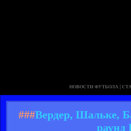
|
НОВОСТИ ФУТБОЛА
СТ
###
Вердер, Шальке, 
раунд 