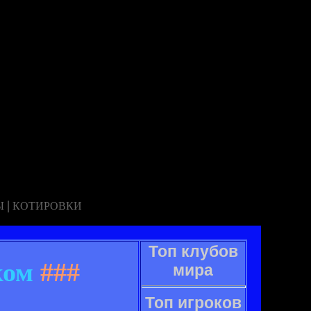
|
Ы
КОТИРОВКИ
Топ клубов
ком
###
мира
Топ игроков