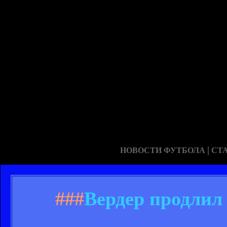
|
НОВОСТИ ФУТБОЛА
СТ
###
Вердер продлил