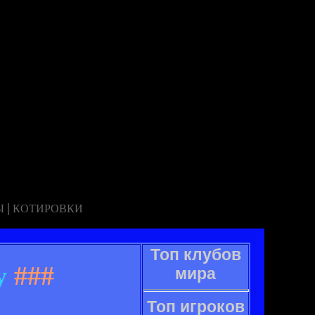
|
Ы
КОТИРОВКИ
Топ клубов
у
###
мира
Топ игроков