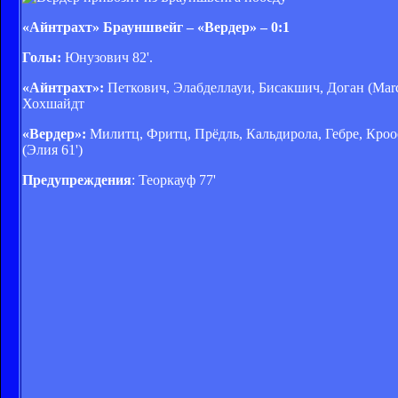
«Айнтрахт» Брауншвейг – «Вердер» – 0:1
Голы:
Юнузович 82'.
«Айнтрахт»:
Петкович, Элабделлауи, Бисакшич, Доган (Marce
Хохшайдт
«Вердер»:
Милитц, Фритц, Прёдль, Кальдирола, Гебре, Кроо
(Элия 61')
Предупреждения
: Теоркауф 77'