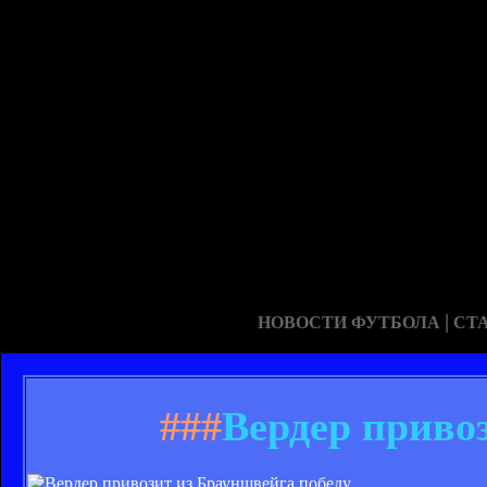
|
НОВОСТИ ФУТБОЛА
СТ
###
Вердер приво