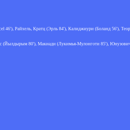
l 46'), Райхель, Кратц (Эрль 84'), Калиджиури (Боланд 56'), Те
с (Йылдырым 80'), Макиади (Лукимья-Мулонготи 85'), Юнузович