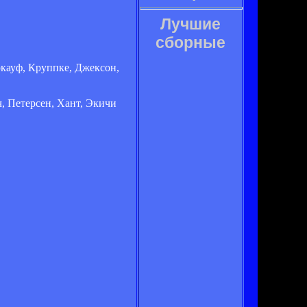
Лучшие
сборные
оркауф, Круппке, Джексон,
, Петерсен, Хант, Экичи