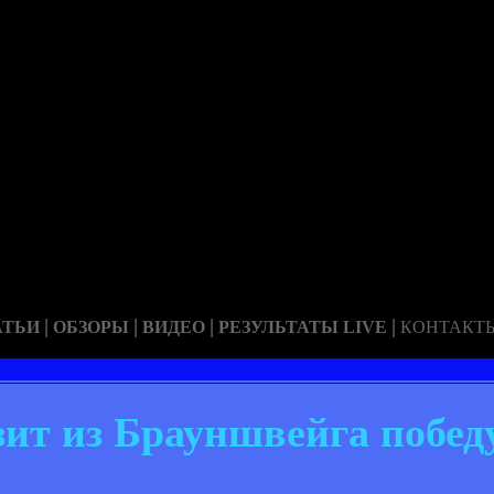
|
|
|
|
АТЬИ
ОБЗОРЫ
ВИДЕО
РЕЗУЛЬТАТЫ LIVE
КОНТАКТ
зит из Брауншвейга побед