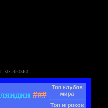
|
Ы
КОТИРОВКИ
Топ клубов
нляндии
###
мира
Топ игроков