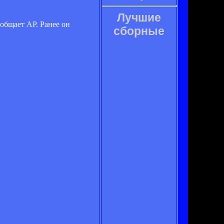
Лучшие
общает АР. Ранее он
сборные