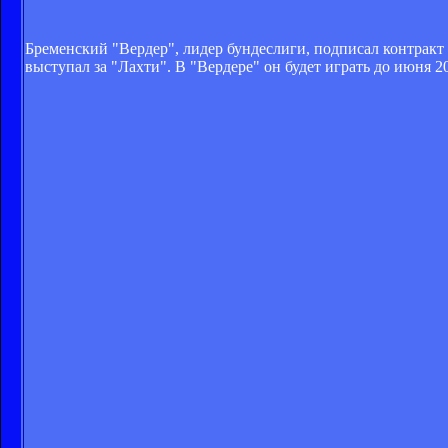
Бременский "Вердер", лидер бундеслиги, подписал контрак
выступал за "Лахти". В "Вердере" он будет играть до июня 20