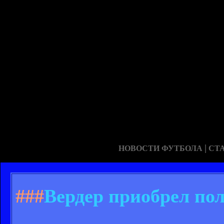
|
НОВОСТИ ФУТБОЛА
СТ
###
Вердер приобрел по