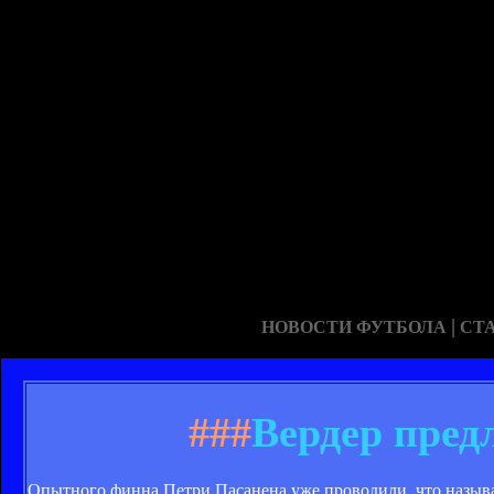
|
НОВОСТИ ФУТБОЛА
СТ
###
Вердер пред
Опытного финна Петри Пасанена уже проводили, что называе