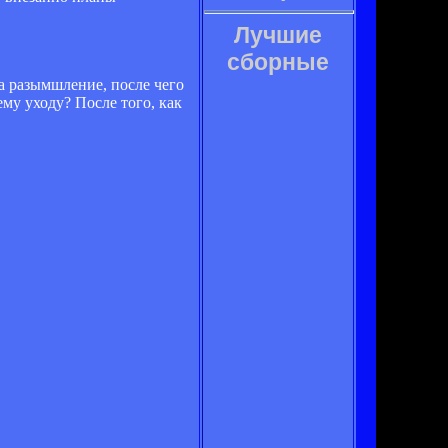
Лучшие
сборные
а разымшление, после чего
му уходу? После того, как