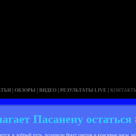
|
|
|
|
АТЬИ
ОБЗОРЫ
ВИДЕО
РЕЗУЛЬТАТЫ LIVE
КОНТАКТ
лагает Пасанену остаться
тся, в добрый путь, подарили букет цветов и красивые часы, н