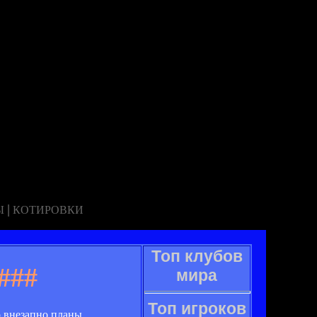
|
Ы
КОТИРОВКИ
Топ клубов
###
мира
Топ игроков
о внезапно планы