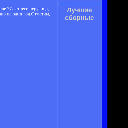
ве 37-летнего перуанца,
Лучшие
ано на один год.Отметим,
сборные