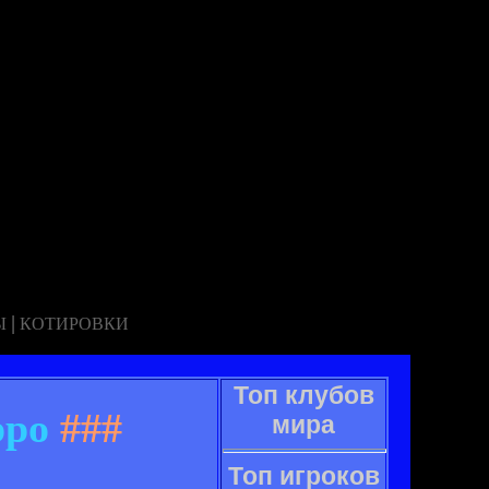
|
Ы
КОТИРОВКИ
Топ клубов
рро
###
мира
Топ игроков