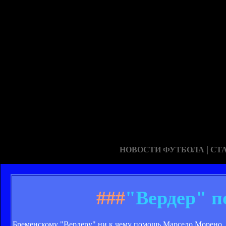
|
НОВОСТИ ФУТБОЛА
СТ
###
"Вердер" п
Бременскому "Вердеру" ни к чему помощь Марсело Морено. С