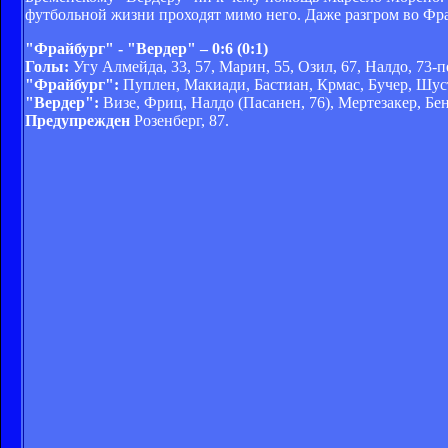
футбольной жизни проходят мимо него. Даже разгром во Фра
"Фрайбург" - "Вердер" – 0:6 (0:1)
Голы:
Угу Алмейда, 33, 57, Марин, 55, Озил, 67, Налдо, 73-пе
"Фрайбург":
Пуплен, Макиади, Бастиан, Крмас, Бучер, Шуст
"Вердер":
Визе, Фриц, Налдо (Пасанен, 76), Мертезакер, Бен
Предупрежден
Розенберг, 87.