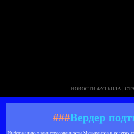
|
НОВОСТИ ФУТБОЛА
СТ
###
Вердер подт
Информацию о заинтересованности Музыкантов в услугах го