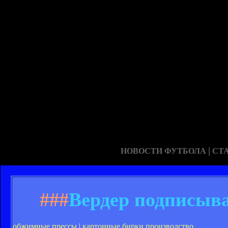
|
НОВОСТИ ФУТБОЛА
СТ
###
Вердер подписыва
обжимные прессы
|
картонные бирки производство