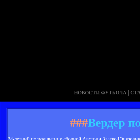
|
НОВОСТИ ФУТБОЛА
СТ
###
Вердер п
24-летний полузащитник сборной Австрии Златко Юнузович 