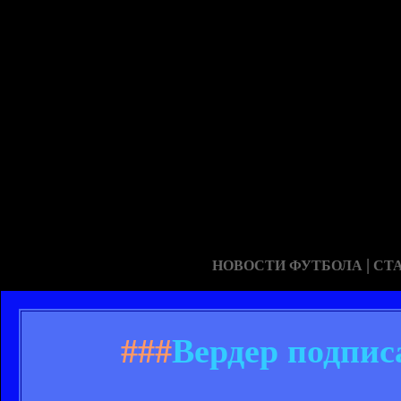
|
НОВОСТИ ФУТБОЛА
СТ
###
Вердер подпис