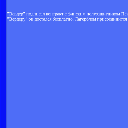
"Вердер" подписал контракт с финским полузащитником Пекк
"Вердеру" он достался бесплатно. Лагерблом присоединится 