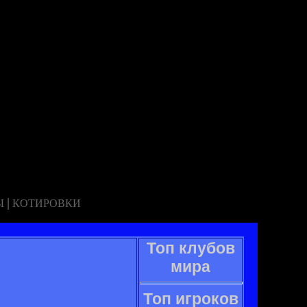
|
Ы
КОТИРОВКИ
Топ клубов
мира
Топ игроков