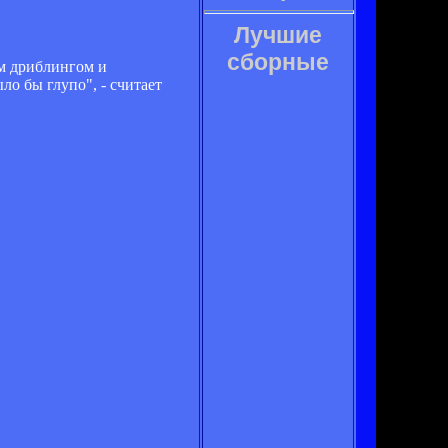
Лучшие
сборные
м дриблингом и
ло бы глупо", - считает