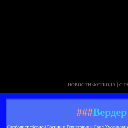
|
НОВОСТИ ФУТБОЛА
СТ
###
Вердер
Футболист сборной Боснии и Герцеговины Саид Хусеинович 