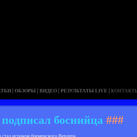
|
|
|
|
АТЬИ
ОБЗОРЫ
ВИДЕО
РЕЗУЛЬТАТЫ LIVE
КОНТАКТ
 подписал боснийца
###
стал игроком бременского Вердера.