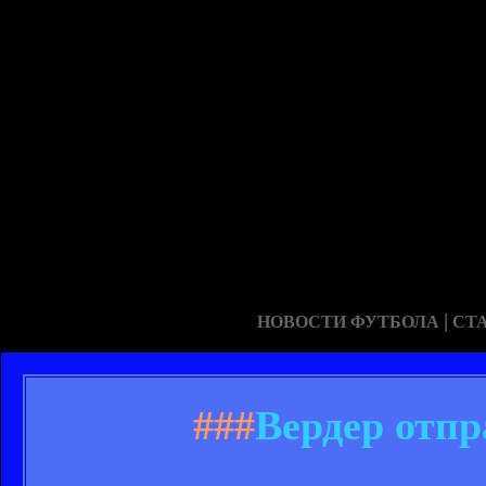
|
НОВОСТИ ФУТБОЛА
СТ
###
Вердер отпр