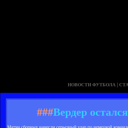
|
НОВОСТИ ФУТБОЛА
СТ
###
Вердер осталс
Матчи сборных нанесли серьезный удар по немецкой команд