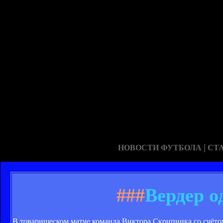
|
НОВОСТИ ФУТБОЛА
СТ
###
Вердер о
В товарищеском матче команда Виктора Скрипника со счётом