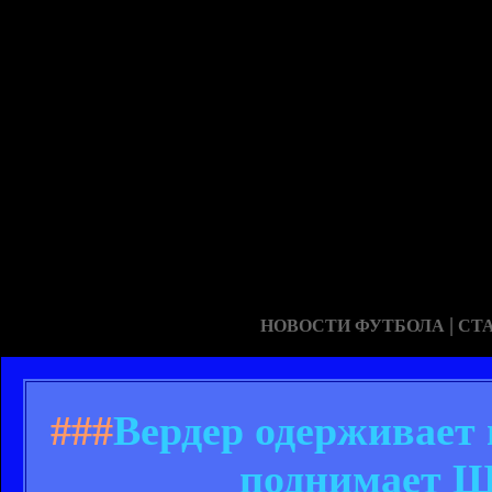
|
НОВОСТИ ФУТБОЛА
СТ
###
Вердер одерживает 
поднимает Ш