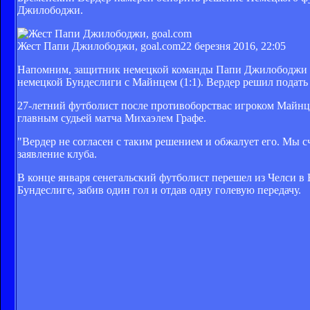
Джилободжи.
Жест Папи Джилободжи, goal.com
22 березня 2016, 22:05
Напомним, защитник немецкой команды Папи Джилободжи бы
немецкой Бундеслиги с Майнцем (1:1). Вердер решил подать
27-летний футболист после противоборствас игроком Майнца
главным судьей матча Михаэлем Графе.
"Вердер не согласен с таким решением и обжалует его. Мы с
заявление клуба.
В конце января сенегальский футболист перешел из Челси в 
Бундеслиге, забив один гол и отдав одну голевую передачу.