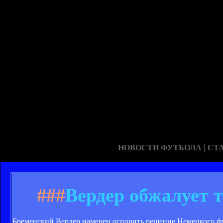
|
НОВОСТИ ФУТБОЛА
СТ
###
Вердер обжалует 
Бременский Вердер намерен оспорить решение Немецкого ф