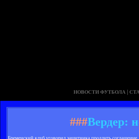
|
НОВОСТИ ФУТБОЛА
СТ
###
Вердер: 
Бременский клуб уговорил защитника продлить соглашение.