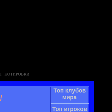
|
Ы
КОТИРОВКИ
Топ клубов
#
мира
Топ игроков