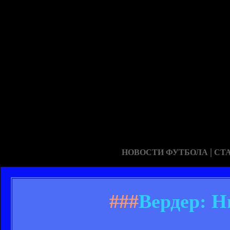
|
НОВОСТИ ФУТБОЛА
СТ
###
Вердер: Н