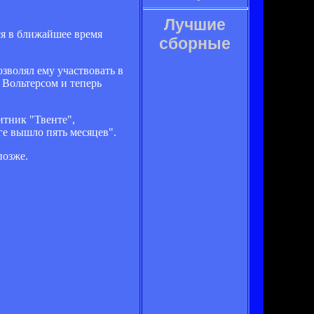
Лучшие
ся в ближайшее время
сборные
зволял ему участвовать в
 Вольтерсом и теперь
итник "Твенте",
ге вышло пять месяцев".
позже.