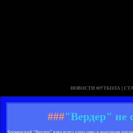
|
НОВОСТИ ФУТБОЛА
СТ
###
"Вердер" не 
Бременский "Вердер" взял всего одно очко в выездном поеди