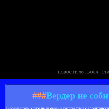
|
НОВОСТИ ФУТБОЛА
СТ
###
Вердер не соб
В бременском клубе не намерены расставаться с аргентинск