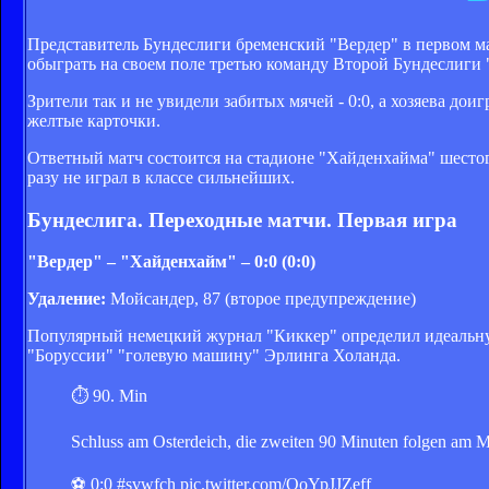
Представитель Бундеслиги бременский "Вердер" в первом ма
обыграть на своем поле третью команду Второй Бундеслиги
Зрители так и не увидели забитых мячей - 0:0, а хозяева до
желтые карточки.
Ответный матч состоится на стадионе "Хайденхайма" шестог
разу не играл в классе сильнейших.
Бундеслига. Переходные матчи. Первая игра
"Вердер" – "Хайденхайм" – 0:0 (0:0)
Удаление:
Мойсандер, 87 (второе предупреждение)
Популярный немецкий журнал "Киккер" определил идеальную
"Боруссии" "голевую машину" Эрлинга Холанда.
⏱ 90. Min
Schluss am Osterdeich, die zweiten 90 Minuten folgen am 
⚽️ 0:0 #svwfch pic.twitter.com/QoYpJJZeff