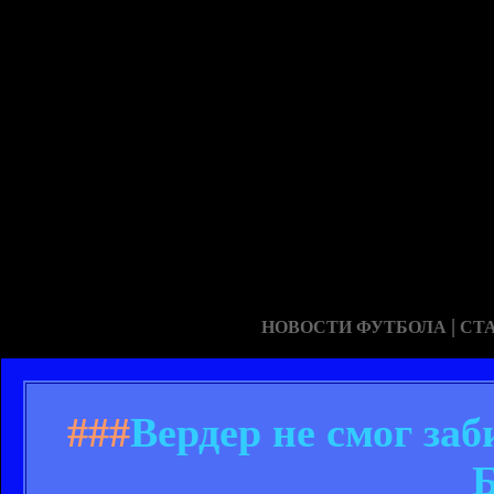
|
НОВОСТИ ФУТБОЛА
СТ
###
Вердер не смог за
Б