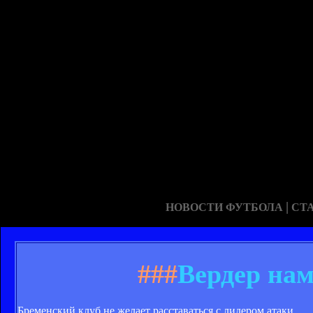
|
НОВОСТИ ФУТБОЛА
СТ
###
Вердер нам
Бременский клуб не желает расставаться с лидером атаки.