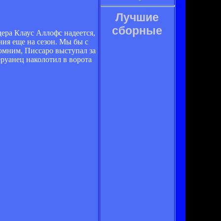
Лучшие
сборные
дера Клаус Аллофс надеется,
ния еще на сезон. Мы бы с
помним, Писсаро выступал за
перуанец наколотил в ворота