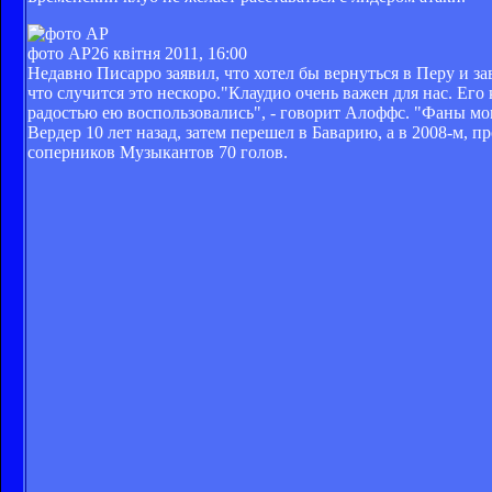
фото АР
26 квітня 2011, 16:00
Недавно Писарро заявил, что хотел бы вернуться в Перу и з
что случится это нескоро."Клаудио очень важен для нас. Его
радостью ею воспользовались", - говорит Алоффс. "Фаны мог
Вердер 10 лет назад, затем перешел в Баварию, а в 2008-м, п
соперников Музыкантов 70 голов.