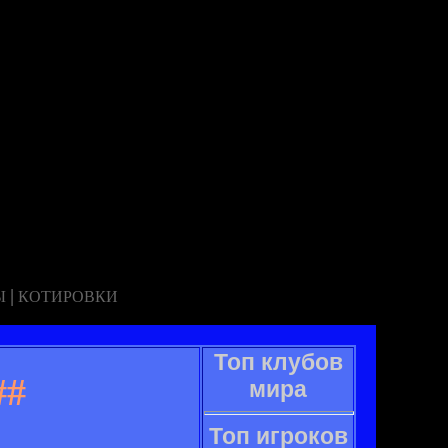
|
Ы
КОТИРОВКИ
Топ клубов
##
мира
Топ игроков