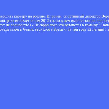
авершить карьеру на родине. Впрочем, спортивный директор Вер
 контракт истекает летом 2012-го, но в нем имеется опция продле
ут не волноваться - Писарро пока что останется в команде".На
роведя сезон в Челси, вернулся в Бремен. За три года 32-летний 