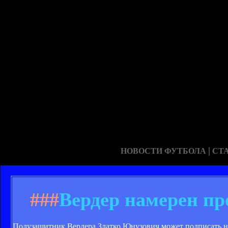
|
НОВОСТИ ФУТБОЛА
СТ
###
Вердер намерен пр
Полузащитник Вердера Златко Юнузович может подписать н