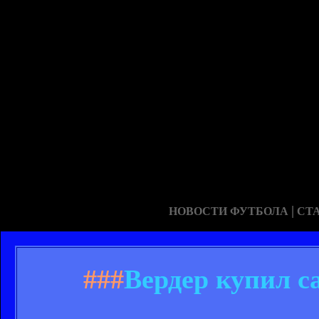
|
НОВОСТИ ФУТБОЛА
СТ
###
Вердер купил с