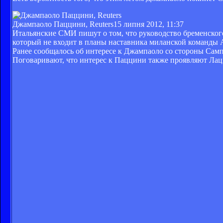
Джампаоло Паццини, Reuters
15 липня 2012, 11:37
Итальянские СМИ пишут о том, что руководство бременско
который не входит в планы наставника миланской команды А
Ранее сообщалось об интересе к Джампаоло со стороны Сампд
Поговаривают, что интерес к Паццини также проявляют Лац