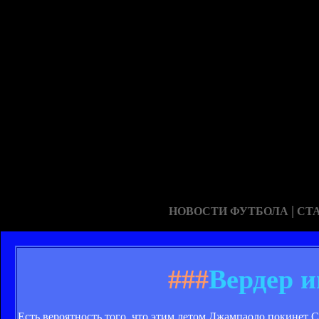
|
НОВОСТИ ФУТБОЛА
СТ
###
Вердер и
Есть вероятность того, что этим летом Джампаоло покинет 