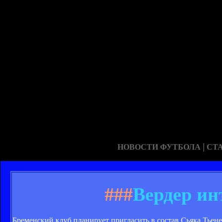
|
НОВОСТИ ФУТБОЛА
СТ
###
Вердер ин
Бременский клуб планирует пригласить в состав Сьяка Тьене