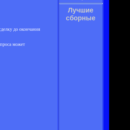
Лучшие
сборные
сделку до окончания
опроса может