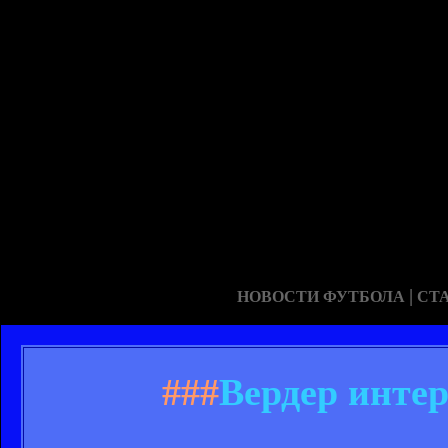
|
НОВОСТИ ФУТБОЛА
СТ
###
Вердер инте