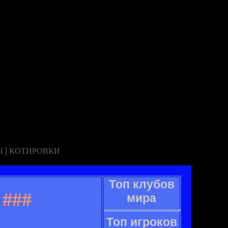
|
Ы
КОТИРОВКИ
Топ клубов
###
мира
Топ игроков