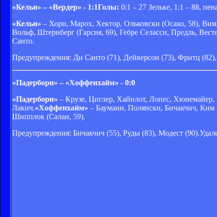
«Кельн» – «Вердер» - 1:1
Голы:
0:1 – 27 Зельке, 1:1 – 88, пе
«Кельн»
– Хорн, Марох, Хектор, Ольковски (Осако, 58), Вим
Вольф, Штернберг (Гарсия, 69), Гебре Селасси, Предль, Вест
Санто.
Предупреждения: Ди Санто (71), Дейверсон (73), Фритц (82),
«Падерборн» – «Хоффенхайм» - 0:0
«Падерборн»
– Крузе, Циглер, Хайнлот, Лопес, Хюнемайер, 
Лакич.
«Хоффенхайм»
– Бауманн, Полянски, Бичакчич, Ким 
Шипплок (Салаи, 59).
Предупреждения: Бичакчич (55), Руды (83), Модест (90).Удале