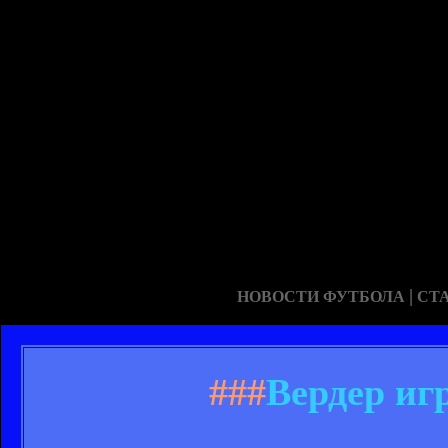
|
НОВОСТИ ФУТБОЛА
СТ
###
Вердер иг