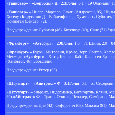
«Ганновер» – «Боруссия» Д - 2:3
Голы:
0:1 – 19 Обамеянг, 1:
«Ганновер»
– Цилер, Марсело, Сакаи (Андреасен, 85), Шульц
Хоселу.
«Боруссия» Д
– Вайденфеллер, Хуммельс, Суботич, Па
Гюндоган (Бендер, 72).
Предупреждения: Суботич (46), Битенкур (49), Сане (71).Удал
«Фрайбург» – «Аугсбург» - 2:0
Голы:
1:0 – 71 Шмид, 2:0 – 8
«Фрайбург»
– Бурки, Митрович, Крмас, Зорг, Гюнтер, Хефлер
Мехмеди.
«Аугсбург»
– Хитц, Клаван, Баба, Калльсен-Бракке
(Хейбьерг, 46), Бобадилья.
Предупреждение: Ритер (65).
«Штутгарт» – «Айнтрахт» Ф - 3:1
Голы:
0:1 – 51 Сеферович,
«Штутгарт»
– Ульрайх, Нидермайер, Баумгартль, Кляйн, Мак
89).
«Айнтрахт» Ф
– Трапп, Очипка, Чендлер, Самбрано, Ма
Предупреждения: Диэ (42), Сеферович (68), Максим (81), Мад