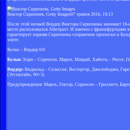
Виктор Скрипник, Getty Images
07 травня 2016, 19:13
После этой ничьей Вердер Виктора Скрипника занимает 16-е
месте расположился Айнтрахт. И именно с франкфуртцами в 
гарантирует парням Скрипника сохранение прописки в Бунде
элите.
Кельн – Вердер 0:0
Кельн:
Хорн – Соренсен, Марох, Маврай, Хайнтц – Риссе, Герх
Вердер:
Видвальд – Селассие, Вестергор, Джилободжи, Гарси
(Эггештайн, 90+3).
Предупреждения: Марох, Гектор, Соренсен – Гриллитч, Барте