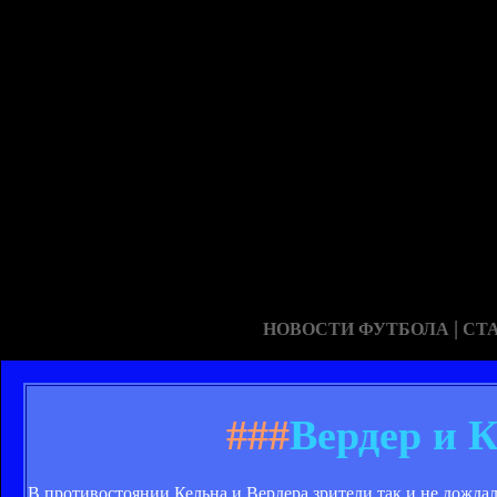
|
НОВОСТИ ФУТБОЛА
СТ
###
Вердер и 
В противостоянии Кельна и Вердера зрители так и не дождал