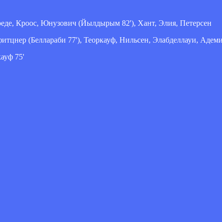
реде, Кроос, Юнузович (Йылдырым 82'), Хант, Элия, Петерсен
итцнер (Беллараби 77'), Теоркауф, Нильсен, Элабделлауи, Адем
ауф 75'