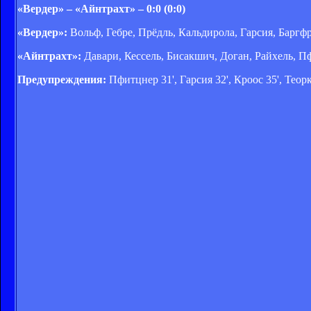
«Вердер» – «Айнтрахт» – 0:0 (0:0)
«Вердер»:
Вольф, Гебре, Прёдль, Кальдирола, Гарсия, Баргф
«Айнтрахт»:
Давари, Кессель, Бисакшич, Доган, Райхель, Пф
Предупреждения:
Пфитцнер 31', Гарсия 32', Кроос 35', Теорк