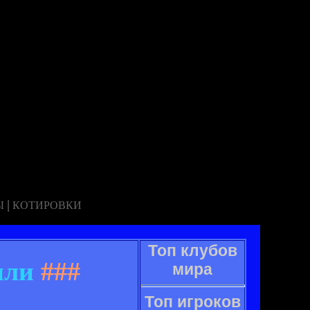
|
Ы
КОТИРОВКИ
Топ клубов
или
###
мира
Топ игроков