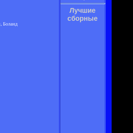
Лучшие
сборные
и, Боланд