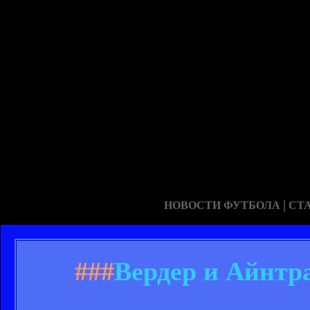
|
НОВОСТИ ФУТБОЛА
СТ
###
Вердер и Айнтр