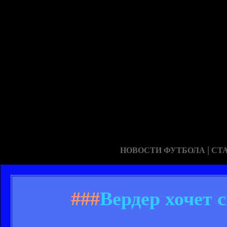
|
НОВОСТИ ФУТБОЛА
СТ
###
Вердер хочет 