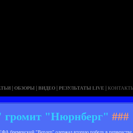
|
|
|
|
АТЬИ
ОБЗОРЫ
ВИДЕО
РЕЗУЛЬТАТЫ LIVE
КОНТАКТ
" громит "Нюрнберг"
###
ЕФА бременский "Вердер" одержал вторую победу в первенстве