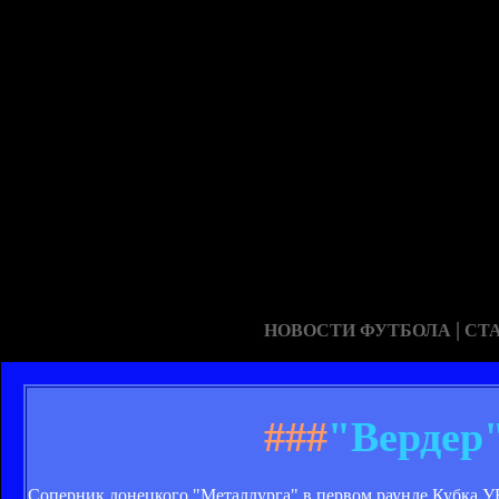
|
НОВОСТИ ФУТБОЛА
СТ
###
"Вердер
Соперник донецкого "Металлурга" в первом раунде Кубка У