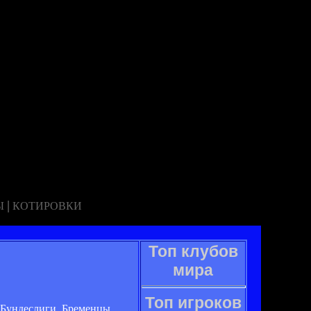
|
Ы
КОТИРОВКИ
Топ клубов
мира
Топ игроков
 Бундеслиги. Бременцы