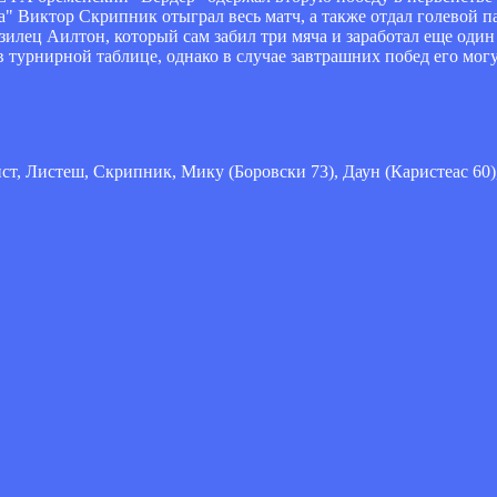
а" Виктор Скрипник отыграл весь матч, а также отдал голевой п
илец Аилтон, который сам забил три мяча и заработал еще один
в турнирной таблице, однако в случае завтрашних побед его мог
нст, Листеш, Скрипник, Мику (Боровски 73), Даун (Каристеас 60)