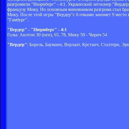
разгромили "Нюрнберг" - 4:1. Украинский легионер "Вердер
французу Мику. Но основным виновником разгрома стал браз
Мику. После этой игры "Вердер"с 6 очками занимет 9 место 
"Гамбург".
"Вердер" - "Нюрнберг" - 4:1
Голы: Аилтон 30 (пен), 65, 78, Мику 59 - Чирич 54
"Вердер"
: Борель, Бауманн, Верлаат, Крстаич, Сталтери, Эр