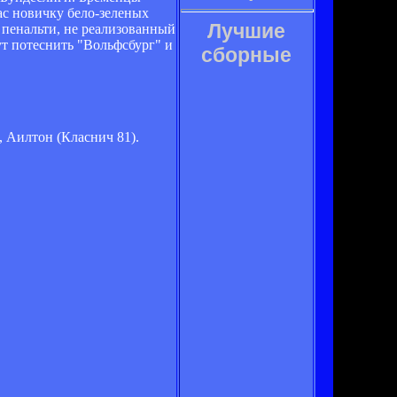
ас новичку бело-зеленых
Лучшие
 пенальти, не реализованный
ут потеснить "Вольфсбург" и
сборные
, Аилтон (Класнич 81).