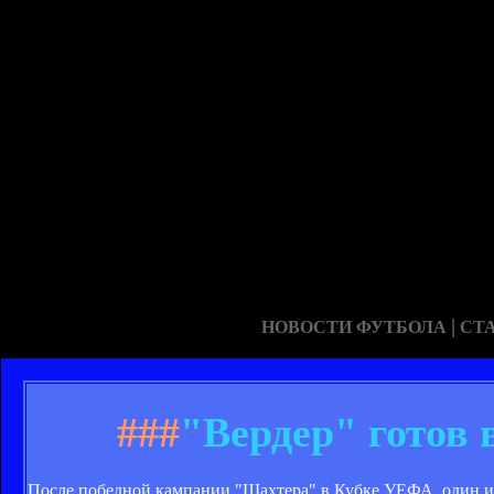
|
НОВОСТИ ФУТБОЛА
СТ
###
"Вердер" готов
После победной кампании "Шахтера" в Кубке УЕФА, один из 