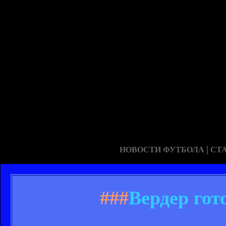
|
НОВОСТИ ФУТБОЛА
СТ
###
Вердер гот