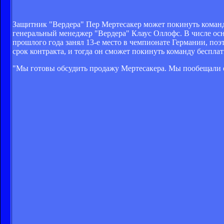
Защитник "Вердера" Пер Мертесакер может покинуть команд
генеральный менеджер "Вердера" Клаус Оллофс. В числе осн
прошлого года занял 13-е место в чемпионате Германии, поэ
срок контракта, и тогда он сможет покинуть команду беспла
"Мы готовы обсудить продажу Мертесакера. Мы пообещали ему