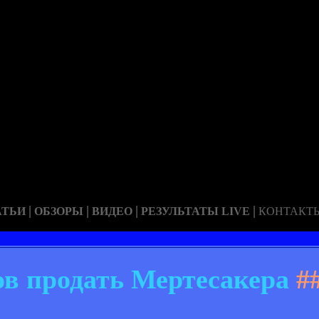
|
|
|
|
АТЬИ
ОБЗОРЫ
ВИДЕО
РЕЗУЛЬТАТЫ LIVE
КОНТАКТ
ов продать Мертесакера
#