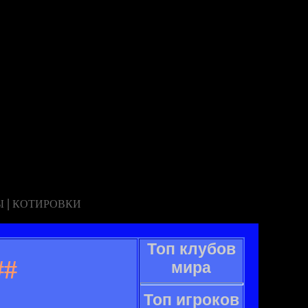
|
Ы
КОТИРОВКИ
Топ клубов
##
мира
Топ игроков