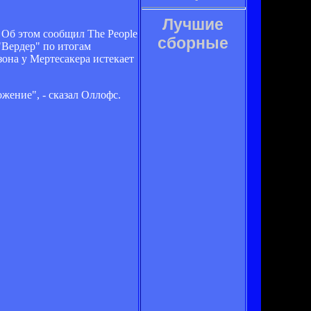
Лучшие
 Об этом сообщил The People
сборные
"Вердер" по итогам
зона у Мертесакера истекает
жение", - сказал Оллофс.