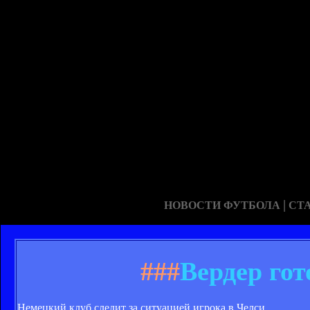
|
НОВОСТИ ФУТБОЛА
СТ
###
Вердер го
Немецкий клуб следит за ситуацией игрока в Челси.