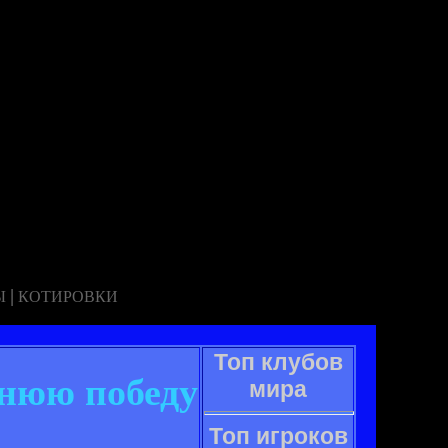
|
Ы
КОТИРОВКИ
Топ клубов
днюю победу
мира
Топ игроков