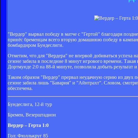
"Вердер" вырвал победу в матче с "Гертой" благодаря позд
принёс бременцам всего вторую домашнюю победу в кампании
бомбардиром Бундеслиги.
Отметим, что для "Вердера" не впервой добиваться успеха н
сезоне забила в последние 8 минут игрового времени. Такая
Дортмунде 2:0 на 88-й минуте, позволила добыть результат и
Таким образом "Вердер" прервал неудачную серию из двух по
сезоне забила лишь "Бавария" и "Айнтрахт". Словом, смотрите
обеспечена.
Бундеслига, 12-й тур
Бремен, Везерштадион
Вердер – Герта 1:0
Гол: Фюллькруг 85