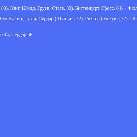
83), Юнг, Шмид, Груев (Стаге, 83), Биттенкурт (Гросс, 64) – Фю
укебакио, Тузар, Сердар (Шуньич, 72), Рихтер (Эджуке, 72) – Ка
о 44, Сердар 58