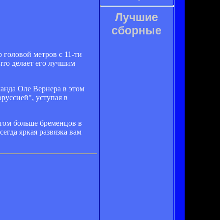
Лучшие
сборные
 головой метров с 11-ти
что делает его лучшим
манда Оле Вернера в этом
руссией", уступая в
этом больше бременцов в
сегда яркая развязка вам