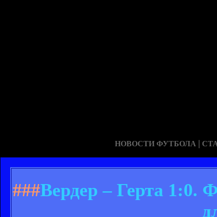
|
НОВОСТИ ФУТБОЛА
СТ
###
Вердер – Герта 1:0.
д