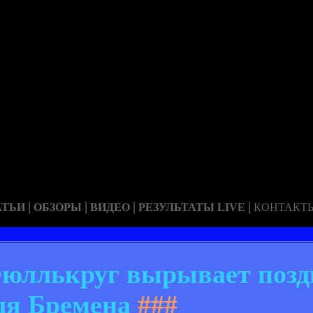
|
|
|
|
АТЬИ
ОБЗОРЫ
ВИДЕО
РЕЗУЛЬТАТЫ LIVE
КОНТАКТ
 Фюллькруг вырывает поз
ля Бремена
###