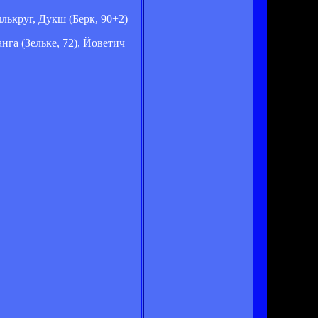
ллькруг, Дукш (Берк, 90+2)
нга (Зельке, 72), Йоветич