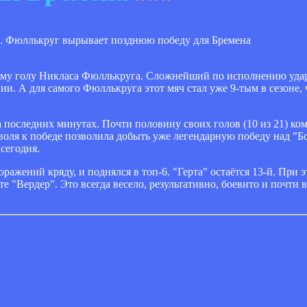
нему голу Никласа Фюллькруга. Сложнейший по исполнению удар
. А для самого Фюллькруга этот мяч стал уже 9-тым в сезоне, 
а последних минутах. Почти половину своих голов (10 из 21) ко
 воля к победе позволила добыть уже легендарную победу над "Бо
 сегодня.
ражений кряду, и поднялся в топ-6. "Герта" остаётся 13-й. При 
 "Вердер". Это всегда весело, результативно, боевито и почти в