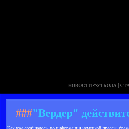
|
НОВОСТИ ФУТБОЛА
СТ
###
"Вердер" действит
Как уже сообщалось, по информации немецкой прессы, бре