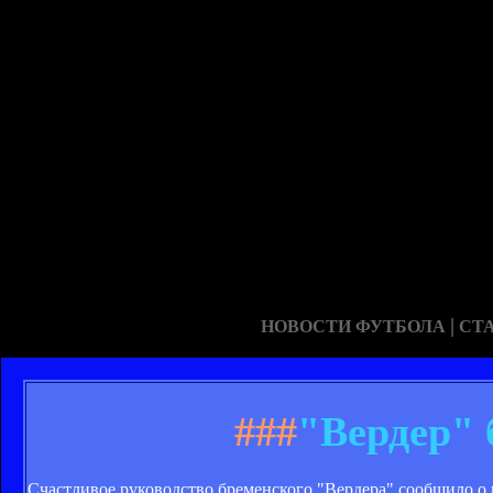
|
НОВОСТИ ФУТБОЛА
СТ
###
"Вердер" 
Счастливое руководство бременского "Вердера" сообщило о