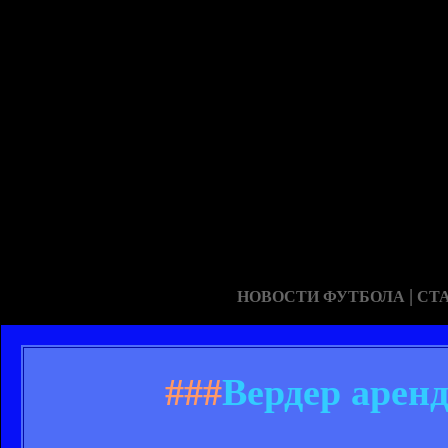
|
НОВОСТИ ФУТБОЛА
СТ
###
Вердер арен